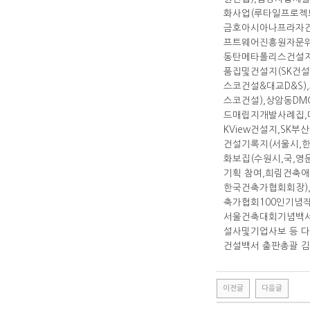
화사업(루타일프로젝
금호아시아나프라자건설
프트웨어진흥원자문위
동탄메타폴리스건설지(
품집및건설지(SK건설
스코건설&대교D&S)
스코건설),상암동DM
드매립지개발사례집,
KView건설지,SK
건설기록지(서울시,
화보집(수원시,국,
기획 참여,희림건축
한국건축가협회회장)
축가협회100인기념작
서울건축대회기념백서
설사및기업사보 등 다
건설백서 출판총괄 김
이전글
다음글