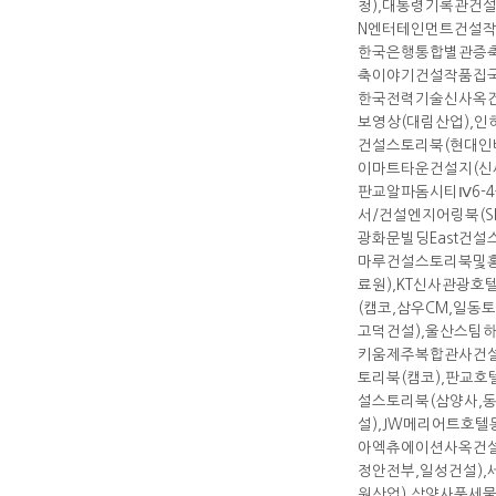
청),대통령기록관건
N엔터테인먼트건설작
한국은행통합별관증축
축이야기건설작품집국
한국전력기술신사옥건
보영상(대림산업),
건설스토리북(현대인
이마트타운건설지(신
판교알파돔시티Ⅳ6-4
서/건설엔지어링북(S
광화문빌딩East건설
마루건설스토리북및홍
료원),KT신사관광호
(캠코,삼우CM,일
고덕건설),울산스팀
키움제주복합관사건설
토리북(캠코),판교호
설스토리북(삼양사,
설),JW메리어트호
아엑츄에이션사옥건설
정안전부,일성건설)
원산업),삼양사풍세