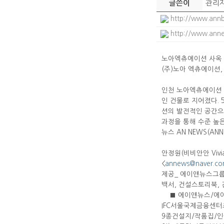
관리
글쓴이
http://www.annb
http://www.anne
노아엑츄에이션 사옥
(주)노아 엑츄에이션,
인천 노아엑츄에이션 
인 건물로 지어졌다.
션의 발전적인 공간으
과정을 통해 수준 높은
뉴스 AN NEWS(ANN
안정원(비비안안 Viv
<
annews@naver.c
제공_ 에이앤뉴스그룹(
백서, 건설스토리북,
■ 에이앤뉴스/에이
IFC서울국제금융센터
9종건설지/작품집/인