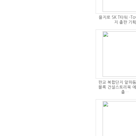
을지로 SK T타워 -To
지 출판 기
판교 복합단지 알파돔
블록 건설스토리북 
출…