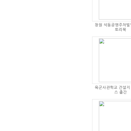
창원 석동공영주차빌
토리북
육군사관학교 건설지
스 출간