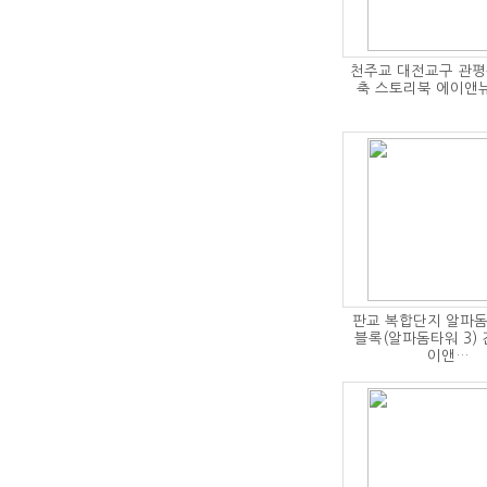
천주교 대전교구 관평
축 스토리북 에이앤
판교 복합단지 알파돔
블록(알파돔타워 3)
이앤…